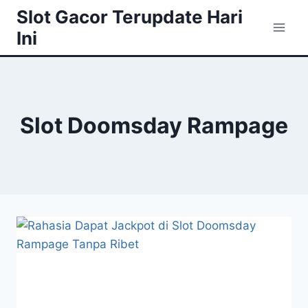
Skip
Slot Gacor Terupdate Hari
to
Ini
content
Slot Doomsday Rampage