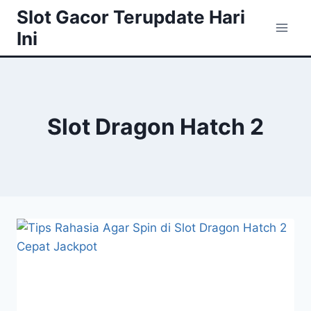
Skip
Slot Gacor Terupdate Hari
to
Ini
content
Slot Dragon Hatch 2