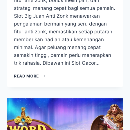
fitur anti zonk, bonus melimpah, dan
strategi menang cepat bagi semua pemain.
Slot Big Juan Anti Zonk menawarkan
pengalaman bermain yang seru dengan
fitur anti zonk, memastikan setiap putaran
memberikan hadiah atau kemenangan
minimal. Agar peluang menang cepat
semakin tinggi, pemain perlu menerapkan
trik rahasia. Dibawah ini Slot Gacor…
TRIK
READ MORE
RAHASIA
MENANG
CEPAT
DI
SLOT
BIG
JUAN
ANTI
ZONK