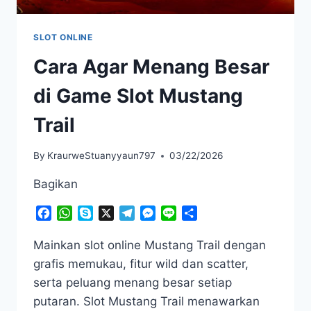
SLOT ONLINE
Cara Agar Menang Besar
di Game Slot Mustang
Trail
By
KraurweStuanyyaun797
03/22/2026
Bagikan
Facebook
WhatsApp
Skype
X
Telegram
Messenger
Line
Share
Mainkan slot online Mustang Trail dengan
grafis memukau, fitur wild dan scatter,
serta peluang menang besar setiap
putaran. Slot Mustang Trail menawarkan