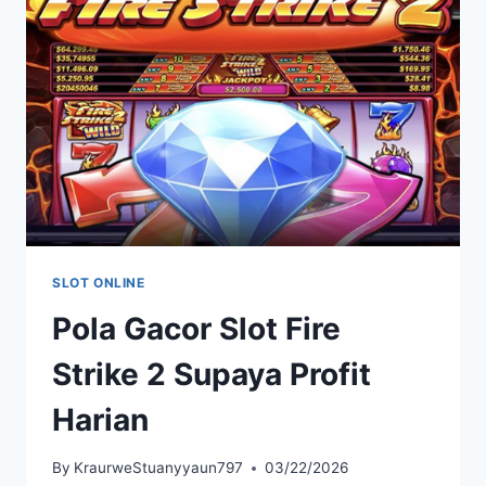
SWORD
OF
ARES
SLOT ONLINE
Pola Gacor Slot Fire
Strike 2 Supaya Profit
Harian
By
KraurweStuanyyaun797
03/22/2026