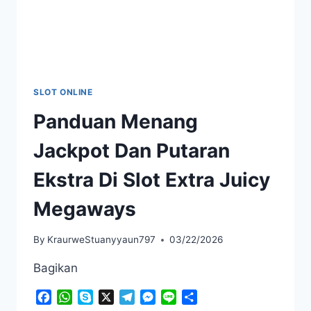
SLOT ONLINE
Panduan Menang
Jackpot Dan Putaran
Ekstra Di Slot Extra Juicy
Megaways
By
KraurweStuanyyaun797
03/22/2026
Bagikan
Facebook
WhatsApp
Skype
X
Telegram
Messenger
Line
Share