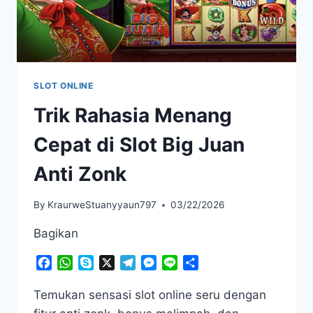
SLOT ONLINE
Trik Rahasia Menang
Cepat di Slot Big Juan
Anti Zonk
By
KraurweStuanyyaun797
03/22/2026
Bagikan
Facebook
WhatsApp
Skype
X
Telegram
Messenger
Line
Share
Temukan sensasi slot online seru dengan