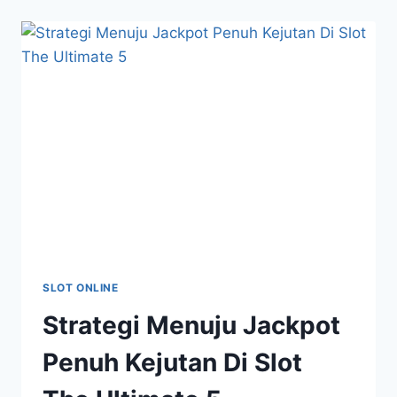
DI
SLOT
STARLIGHT
WINS
SLOT ONLINE
Strategi Menuju Jackpot
Penuh Kejutan Di Slot