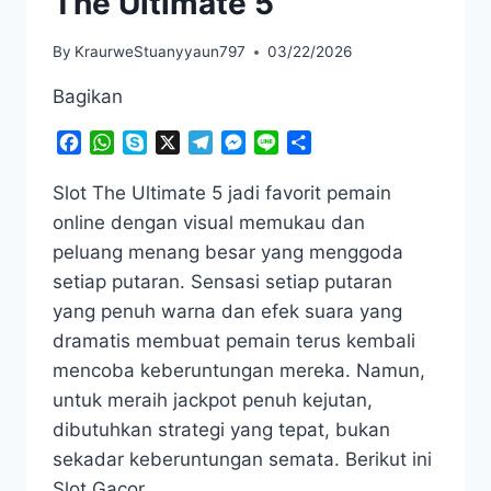
The Ultimate 5
By
KraurweStuanyyaun797
03/22/2026
Bagikan
Facebook
WhatsApp
Skype
X
Telegram
Messenger
Line
Share
Slot The Ultimate 5 jadi favorit pemain
online dengan visual memukau dan
peluang menang besar yang menggoda
setiap putaran. Sensasi setiap putaran
yang penuh warna dan efek suara yang
dramatis membuat pemain terus kembali
mencoba keberuntungan mereka. Namun,
untuk meraih jackpot penuh kejutan,
dibutuhkan strategi yang tepat, bukan
sekadar keberuntungan semata. Berikut ini
Slot Gacor…