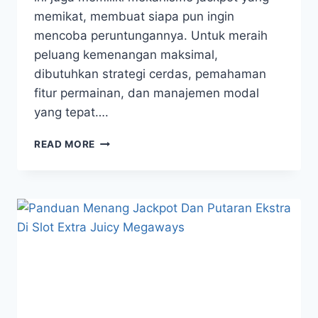
memikat, membuat siapa pun ingin
mencoba peruntungannya. Untuk meraih
peluang kemenangan maksimal,
dibutuhkan strategi cerdas, pemahaman
fitur permainan, dan manajemen modal
yang tepat….
CARA
READ MORE
MAKSIMALKAN
PELUANG
JACKPOT
SUPER
MANIS
DI
SLOT
SUGAR
RUSH
1000