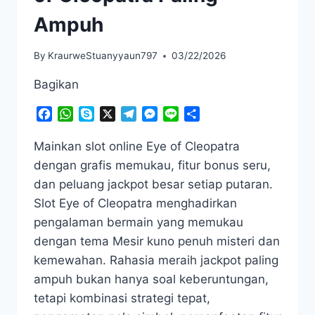
Ampuh
By
KraurweStuanyyaun797
03/22/2026
Bagikan
Facebook
WhatsApp
Skype
X
Telegram
Messenger
Line
Share
Mainkan slot online Eye of Cleopatra
dengan grafis memukau, fitur bonus seru,
dan peluang jackpot besar setiap putaran.
Slot Eye of Cleopatra menghadirkan
pengalaman bermain yang memukau
dengan tema Mesir kuno penuh misteri dan
kemewahan. Rahasia meraih jackpot paling
ampuh bukan hanya soal keberuntungan,
tetapi kombinasi strategi tepat,