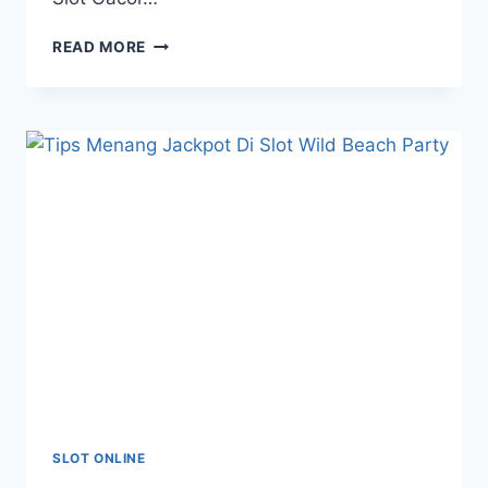
STRATEGI
READ MORE
MENUJU
JACKPOT
PENUH
KEJUTAN
DI
SLOT
THE
ULTIMATE
5
SLOT ONLINE