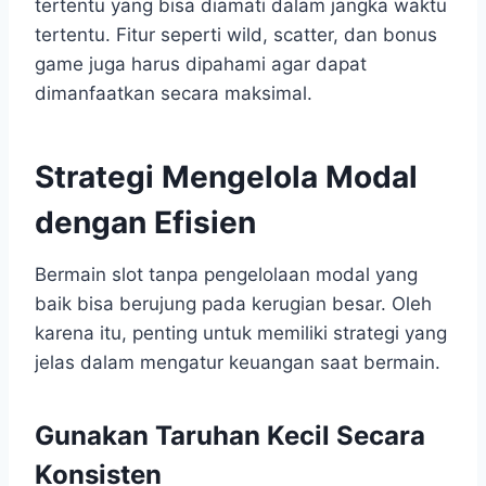
tertentu yang bisa diamati dalam jangka waktu
tertentu. Fitur seperti wild, scatter, dan bonus
game juga harus dipahami agar dapat
dimanfaatkan secara maksimal.
Strategi Mengelola Modal
dengan Efisien
Bermain slot tanpa pengelolaan modal yang
baik bisa berujung pada kerugian besar. Oleh
karena itu, penting untuk memiliki strategi yang
jelas dalam mengatur keuangan saat bermain.
Gunakan Taruhan Kecil Secara
Konsisten