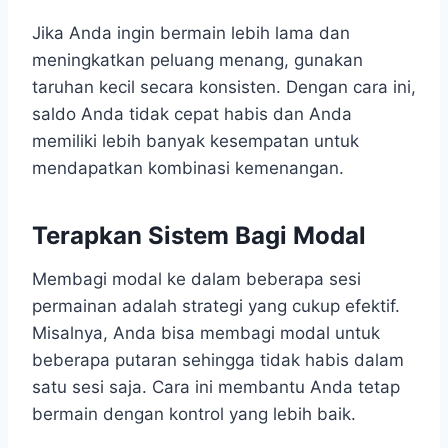
Jika Anda ingin bermain lebih lama dan
meningkatkan peluang menang, gunakan
taruhan kecil secara konsisten. Dengan cara ini,
saldo Anda tidak cepat habis dan Anda
memiliki lebih banyak kesempatan untuk
mendapatkan kombinasi kemenangan.
Terapkan Sistem Bagi Modal
Membagi modal ke dalam beberapa sesi
permainan adalah strategi yang cukup efektif.
Misalnya, Anda bisa membagi modal untuk
beberapa putaran sehingga tidak habis dalam
satu sesi saja. Cara ini membantu Anda tetap
bermain dengan kontrol yang lebih baik.