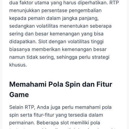
dua faktor utama yang harus diperhatikan. RTP
menunjukkan persentase pengembalian
kepada pemain dalam jangka panjang,
sedangkan volatilitas menentukan seberapa
sering dan besar kemenangan yang bisa
didapatkan. Slot dengan volatilitas tinggi
biasanya memberikan kemenangan besar
namun tidak sering, sehingga perlu strategi
khusus.
Memahami Pola Spin dan Fitur
Game
Selain RTP, Anda juga perlu memahami pola
spin serta fitur-fitur yang tersedia dalam
permainan. Beberapa slot memiliki pola