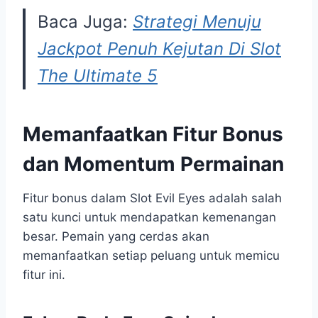
Baca Juga:
Strategi Menuju
Jackpot Penuh Kejutan Di Slot
The Ultimate 5
Memanfaatkan Fitur Bonus
dan Momentum Permainan
Fitur bonus dalam Slot Evil Eyes adalah salah
satu kunci untuk mendapatkan kemenangan
besar. Pemain yang cerdas akan
memanfaatkan setiap peluang untuk memicu
fitur ini.