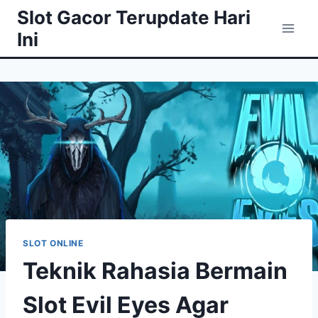
Skip
Slot Gacor Terupdate Hari
to
Ini
content
SLOT ONLINE
Teknik Rahasia Bermain
Slot Evil Eyes Agar